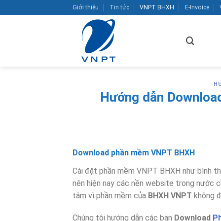
Bỏ
Giới thiệu
Tin tức
VNPT BHXH
E-Invoice
qua
nội
dung
H
Hướng dẫn Downloa
Download phần mềm VNPT BHXH
Cài đặt phần mềm VNPT BHXH như bình th
nên hiện nay các nền website trong nước c
tâm vì phần mềm của
BHXH VNPT
không đ
Chúng tôi hướng dẫn các bạn
Download
P