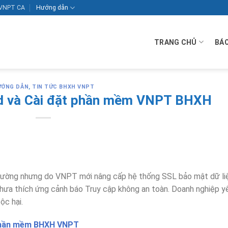
VNPT CA
Hướng dẫn
TRANG CHỦ
BÁO
ƯỚNG DẪN
,
TIN TỨC BHXH VNPT
d và Cài đặt phần mềm VNPT BHXH
ường nhưng do VNPT mới nâng cấp hệ thống SSL bảo mật dữ li
hưa thích ứng cảnh báo Truy cập không an toàn. Doanh nghiệp y
ộc hại.
hần mềm BHXH VNPT