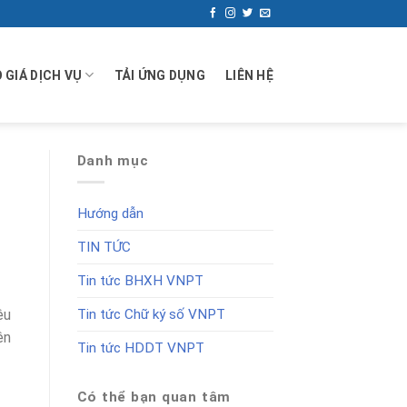
 GIÁ DỊCH VỤ
TẢI ỨNG DỤNG
LIÊN HỆ
Danh mục
Hướng dẫn
TIN TỨC
Tin tức BHXH VNPT
ệu
Tin tức Chữ ký số VNPT
ên
Tin tức HDDT VNPT
Có thể bạn quan tâm