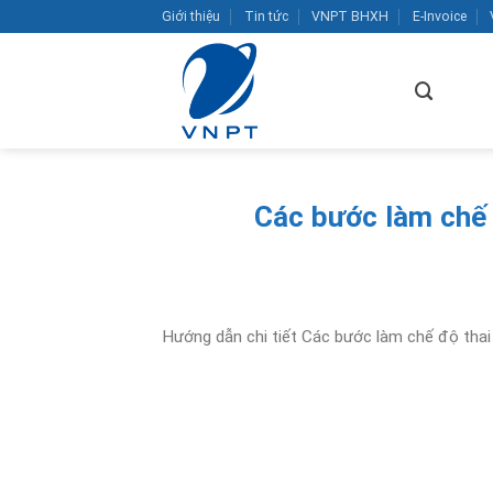
Bỏ
Giới thiệu
Tin tức
VNPT BHXH
E-Invoice
qua
nội
dung
Các bước làm chế
Hướng dẫn chi tiết Các bước làm chế độ th