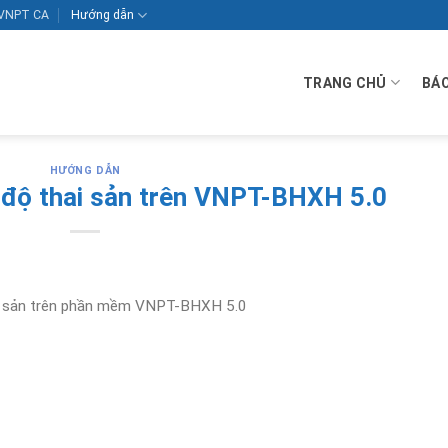
VNPT CA
Hướng dẫn
TRANG CHỦ
BÁO
HƯỚNG DẪN
 độ thai sản trên VNPT-BHXH 5.0
ai sản trên phần mềm VNPT-BHXH 5.0