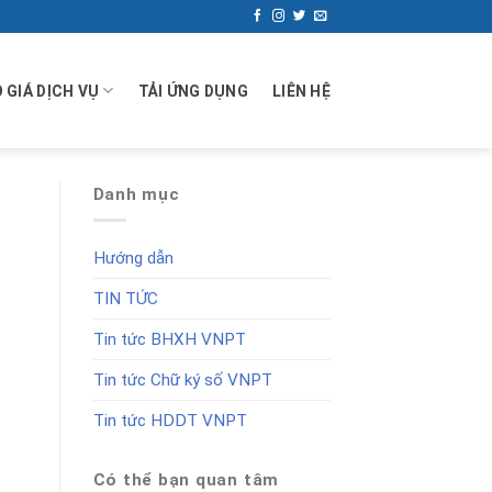
 GIÁ DỊCH VỤ
TẢI ỨNG DỤNG
LIÊN HỆ
Danh mục
Hướng dẫn
TIN TỨC
Tin tức BHXH VNPT
Tin tức Chữ ký số VNPT
Tin tức HDDT VNPT
Có thể bạn quan tâm