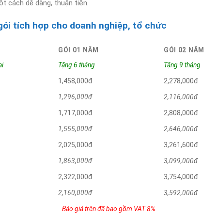
t cách dễ dàng, thuận tiện.
ói tích hợp cho doanh nghiệp, tổ chức
GÓI 01 NĂM
GÓI 02 NĂM
ại
Tặng 6 tháng
Tặng 9 tháng
1,458,000đ
2,278,000đ
1,296,000đ
2,116,000đ
1,717,000đ
2,808,000đ
1,555,000đ
2,646,000đ
2,025,000đ
3,261,600đ
1,863,000đ
3,099,000đ
2,322,000đ
3,754,000đ
2,160,000đ
3,592,000đ
Báo giá trên đã bao gồm VAT 8%