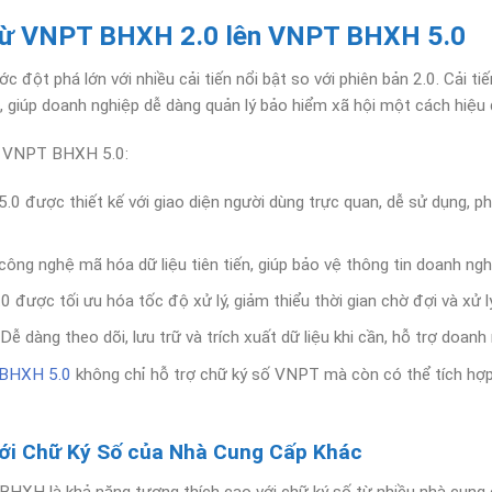
từ VNPT BHXH 2.0 lên VNPT BHXH 5.0
t phá lớn với nhiều cải tiến nổi bật so với phiên bản 2.0. Cải ti
 giúp doanh nghiệp dễ dàng quản lý bảo hiểm xã hội một cách hiệu 
n VNPT BHXH 5.0:
0 được thiết kế với giao diện người dùng trực quan, dễ sử dụng, ph
công nghệ mã hóa dữ liệu tiên tiến, giúp bảo vệ thông tin doanh ng
được tối ưu hóa tốc độ xử lý, giảm thiểu thời gian chờ đợi và xử l
 Dễ dàng theo dõi, lưu trữ và trích xuất dữ liệu khi cần, hỗ trợ doan
BHXH 5.0
không chỉ hỗ trợ chữ ký số VNPT mà còn có thể tích hợp v
i Chữ Ký Số của Nhà Cung Cấp Khác