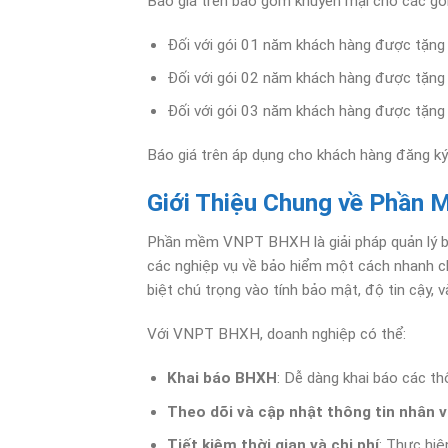
Báo giá trên bao gồm khuyến mại cho các gói
Đối với gói 01 năm khách hàng được tặng 
Đối với gói 02 năm khách hàng được tặng 
Đối với gói 03 năm khách hàng được tặng 
Báo giá trên áp dụng cho khách hàng đăng 
Giới Thiệu Chung về Phầ
Phần mềm VNPT BHXH là giải pháp quản lý b
các nghiệp vụ về bảo hiểm một cách nhanh ch
biệt chú trọng vào tính bảo mật, độ tin cậy, 
Với VNPT BHXH, doanh nghiệp có thể:
Khai báo BHXH
: Dễ dàng khai báo các t
Theo dõi và cập nhật thông tin nhân v
Tiết kiệm thời gian và chi phí
: Thực hiệ