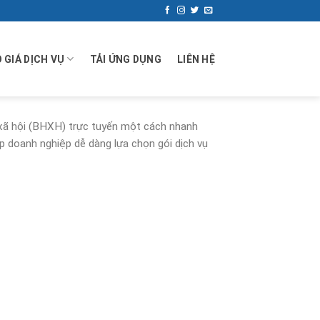
 GIÁ DỊCH VỤ
TẢI ỨNG DỤNG
LIÊN HỆ
xã hội (BHXH) trực tuyến một cách nhanh
úp doanh nghiệp dễ dàng lựa chọn gói dịch vụ