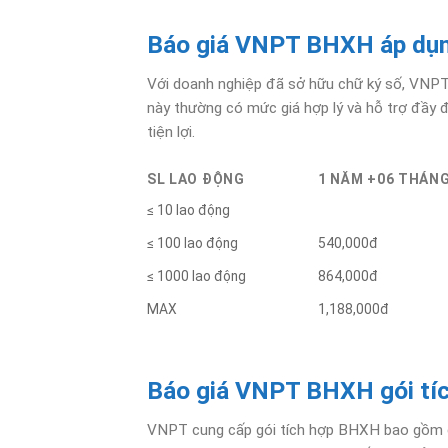
Báo giá VNPT BHXH áp dụng
Với doanh nghiệp đã sở hữu chữ ký số, VNPT c
này thường có mức giá hợp lý và hỗ trợ đầy 
tiện lợi.
SL LAO ĐỘNG
1 NĂM +06 THÁN
≤ 10 lao động
≤ 100 lao động
540,000đ
≤ 1000 lao động
864,000đ
MAX
1,188,000đ
Báo giá VNPT BHXH gói tíc
VNPT cung cấp gói tích hợp BHXH bao gồm cả