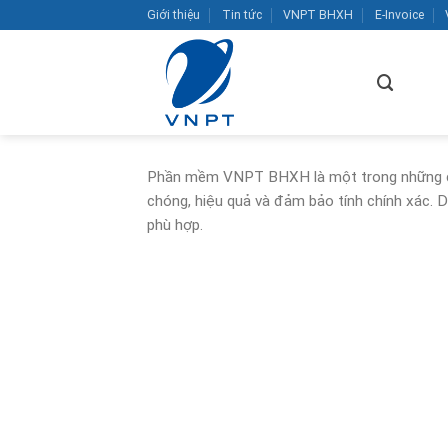
Bỏ
Giới thiệu
Tin tức
VNPT BHXH
E-Invoice
qua
nội
dung
Phần mềm VNPT BHXH là một trong những côn
chóng, hiệu quả và đảm bảo tính chính xác. D
phù hợp.