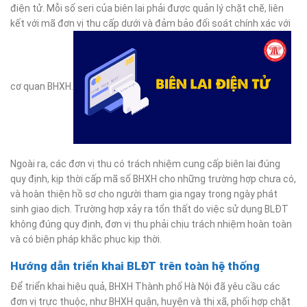
điện tử. Mỗi số seri của biên lai phải được quản lý chặt chẽ, liên
kết với mã đơn vị thu cấp dưới và đảm bảo đối soát chính xác với
cơ quan BHXH.
Ngoài ra, các đơn vị thu có trách nhiệm cung cấp biên lai đúng
quy định, kịp thời cấp mã số BHXH cho những trường hợp chưa có,
và hoàn thiện hồ sơ cho người tham gia ngay trong ngày phát
sinh giao dịch. Trường hợp xảy ra tổn thất do việc sử dụng BLĐT
không đúng quy định, đơn vị thu phải chịu trách nhiệm hoàn toàn
và có biện pháp khắc phục kịp thời.
Hướng dẫn triển khai BLĐT trên toàn hệ thống
Để triển khai hiệu quả, BHXH Thành phố Hà Nội đã yêu cầu các
đơn vị trực thuộc, như BHXH quận, huyện và thị xã, phối hợp chặt