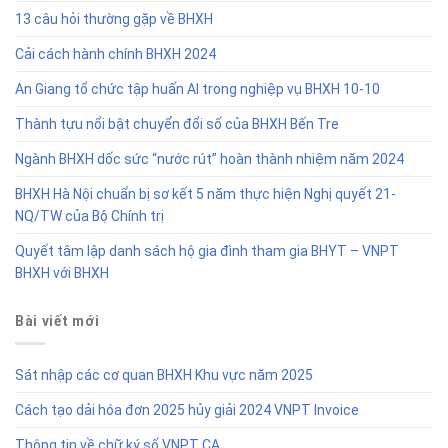
13 câu hỏi thường gặp về BHXH
Cải cách hành chính BHXH 2024
An Giang tổ chức tập huấn AI trong nghiệp vụ BHXH 10-10
Thành tựu nổi bật chuyển đổi số của BHXH Bến Tre
Ngành BHXH dốc sức “nước rút” hoàn thành nhiệm năm 2024
BHXH Hà Nội chuẩn bị sơ kết 5 năm thực hiện Nghị quyết 21-
NQ/TW của Bộ Chính trị
Quyết tâm lập danh sách hộ gia đình tham gia BHYT – VNPT
BHXH với BHXH
Bài viết mới
Sát nhập các cơ quan BHXH Khu vực năm 2025
Cách tạo dải hóa đơn 2025 hủy giải 2024 VNPT Invoice
Thông tin về chữ ký số VNPT CA