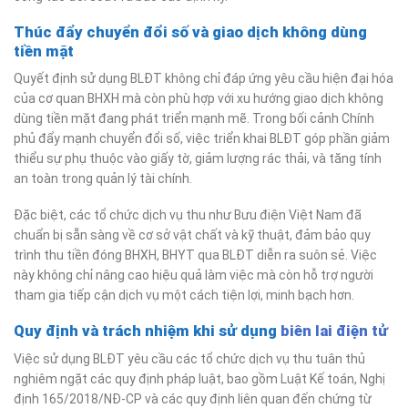
Thúc đẩy chuyển đổi số và giao dịch không dùng
tiền mặt
Quyết định sử dụng BLĐT không chỉ đáp ứng yêu cầu hiện đại hóa
của cơ quan BHXH mà còn phù hợp với xu hướng giao dịch không
dùng tiền mặt đang phát triển mạnh mẽ. Trong bối cảnh Chính
phủ đẩy mạnh chuyển đổi số, việc triển khai BLĐT góp phần giảm
thiểu sự phụ thuộc vào giấy tờ, giảm lượng rác thải, và tăng tính
an toàn trong quản lý tài chính.
Đặc biệt, các tổ chức dịch vụ thu như Bưu điện Việt Nam đã
chuẩn bị sẵn sàng về cơ sở vật chất và kỹ thuật, đảm bảo quy
trình thu tiền đóng BHXH, BHYT qua BLĐT diễn ra suôn sẻ. Việc
này không chỉ nâng cao hiệu quả làm việc mà còn hỗ trợ người
tham gia tiếp cận dịch vụ một cách tiện lợi, minh bạch hơn.
Quy định và trách nhiệm khi sử dụng
biên lai điện tử
Việc sử dụng BLĐT yêu cầu các tổ chức dịch vụ thu tuân thủ
nghiêm ngặt các quy định pháp luật, bao gồm Luật Kế toán, Nghị
định 165/2018/NĐ-CP và các quy định liên quan đến chứng từ