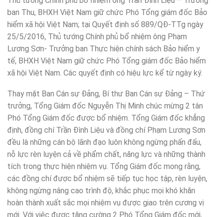
Thủ tướng Chính phủ bổ nhiệm ông Trần Đình Liệu – Trưởng
ban Thu, BHXH Việt Nam giữ chức Phó Tổng giám đốc Bảo
hiểm xã hội Việt Nam; tại Quyết định số 889/QĐ-TTg ngày
25/5/2016, Thủ tướng Chính phủ bổ nhiệm ông Phạm
Lương Sơn- Trưởng ban Thực hiện chính sách Bảo hiểm y
tế, BHXH Việt Nam giữ chức Phó Tổng giám đốc Bảo hiểm
xã hội Việt Nam. Các quyết định có hiệu lực kể từ ngày ký.
Thay mặt Ban Cán sự Đảng, Bí thư Ban Cán sự Đảng – Thứ
trưởng, Tổng Giám đốc Nguyễn Thị Minh chúc mừng 2 tân
Phó Tổng Giám đốc được bổ nhiệm. Tổng Giám đốc khẳng
định, đồng chí Trần Đình Liệu và đồng chí Phạm Lương Sơn
đều là những cán bộ lãnh đạo luôn không ngừng phấn đấu,
nỗ lực rèn luyện cả về phẩm chất, năng lực và những thành
tích trong thực hiện nhiệm vụ. Tổng Giám đốc mong rằng,
các đồng chí được bổ nhiệm sẽ tiếp tục học tập, rèn luyện,
không ngừng nâng cao trình độ, khắc phục mọi khó khăn
hoàn thành xuất sắc mọi nhiệm vụ được giao trên cương vị
mới. Với việc được tăng cường 2 Phó Tổng Giám đốc mới,